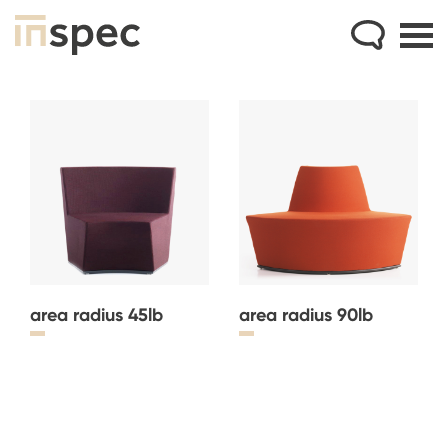
area radius 45lb
area radius 90lb